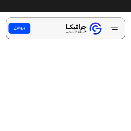
Ski
t
conten
بروفايل