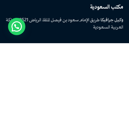
مكتب السعودية
وكيل جرافيكا
طريق الإمام سعود بن فيصل
الملقا، الرياض 13521
المملكة
العربية السعودية
الاستفسارات الوظيفية
هل أنت مهتم بالعمل معنا؟
hr@graphica-marketing.com
الوظائف
هل تبحث عن فرصة عمل؟
استعرض الوظائف المتاحة
اخر المقالات
لماذا أصبح التصوير الفوتوغرافي عنصرًا حاسمًا في نجاح العلامات التجارية؟