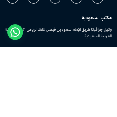
مكتب السعودية
وكيل جرافيكا
طريق الإمام سعود بن فيصل
الملقا، الرياض 13521
المملكة
العربية السعودية
الاستفسارات الوظيفية
هل أنت مهتم بالعمل معنا؟
hr@graphica-marketing.com
الوظائف
هل تبحث عن فرصة عمل؟
استعرض الوظائف المتاحة
اخر المقالات