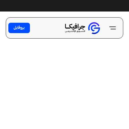
Ski
t
conten
بروفايل