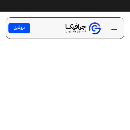
Ski
t
conten
بروفايل