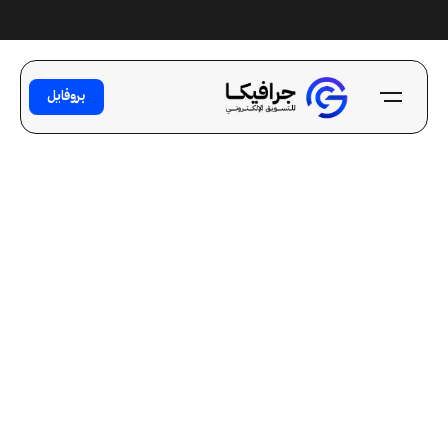
Ski
t
conten
بروفايل