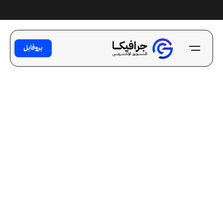
Ski
t
conten
بروفايل