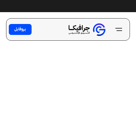
Ski
t
conten
بروفايل