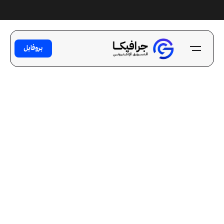
Ski
t
conten
بروفايل