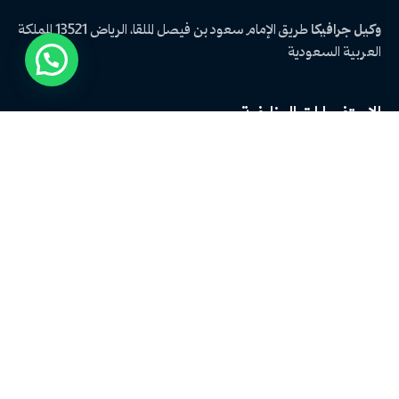
وكيل جرافيكا
طريق الإمام سعود بن فيصل
الملقا، الرياض 13521
المملكة
العربية السعودية
الاستفسارات الوظيفية
هل أنت مهتم بالعمل معنا؟
hr@graphica-marketing.com
الوظائف
هل تبحث عن فرصة عمل؟
استعرض الوظائف المتاحة
اخر المقالات
لماذا أصبح التصوير الفوتوغرافي عنصرًا حاسمًا في نجاح العلامات التجارية؟
لماذا لم يعد تطوير الهوية التجارية يعتمد على التصميم فقط؟