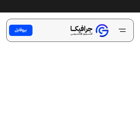
Ski
t
conten
بروفايل