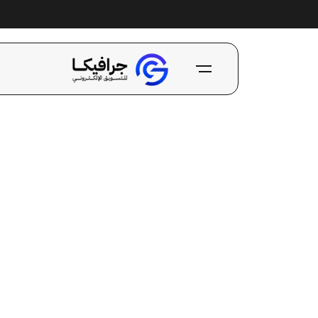
Ski
t
خ
conten
ت
خ