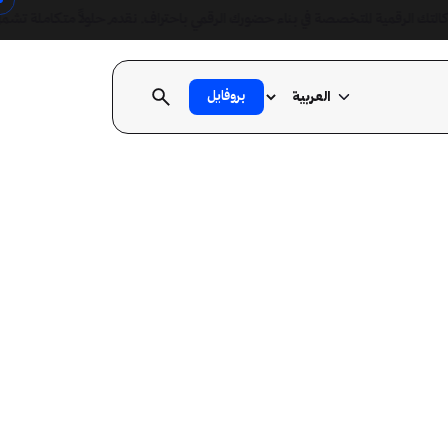
لرقمية المتخصصة في بناء حضورك الرقمي باحتراف. نقدم حلولاً متكاملة تشمل تصميم وتطوير المواقع الإلكترونية، إدا
لمتاجر الإل
بروفايل
 البحث (EO
الهويات ال