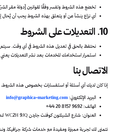
تخضع هذه الشروط وتفسر وفقًا لقوانين [دولة مقر الشرك
أي نزاع ينشأ عن أو يتعلق بهذه الشروط يجب أن يُحال إلى
10. التعديلات على الشروط
نحتفظ بالحق في تعديل هذه الشروط في أي وقت. سيتم ن
استمرار استخدامك للخدمات بعد نشر التعديلات يعني ق
الاتصال بنا
إذا كان لديك أي أسئلة أو استفسارات بخصوص هذه الشروط، يرج
البريد الإلكتروني:
info@graphica-marketing.com
الهاتف: 9692 8157 20 44+
العنوان: شارع الشيلتون كوفنت جاردن WC2H 9JQ لندن
نتمنى لك تجربة مميزة ومفيدة مع خدمات شركة جرافيكا، ونش