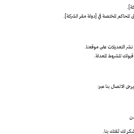
ة].
 المحاكم المختصة في [دولة مقر الشركة].
شر التعديلات على موقعنا.
بولك للشروط المعدلة.
ى الاتصال بنا عبر:
كر لك ثقتك بنا.