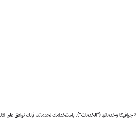
دمة إدارة 
دمات التصو
رافيكا وخدماتها (“الخدمات”). باستخدامك لخدماتنا، فإنك توافق على الالت