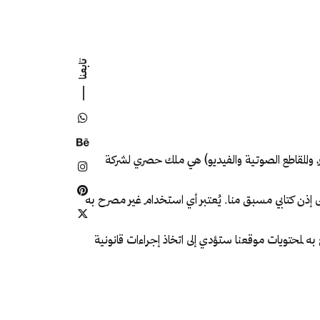
تابعنا
ر، والمقاطع الصوتية والفيديو) هي ملك حصري لشركة
لى إذن كتابي مسبق منا. يُعتبر أي استخدام غير مصرح به
ه لمحتويات موقعنا ستؤدي إلى اتخاذ إجراءات قانونية