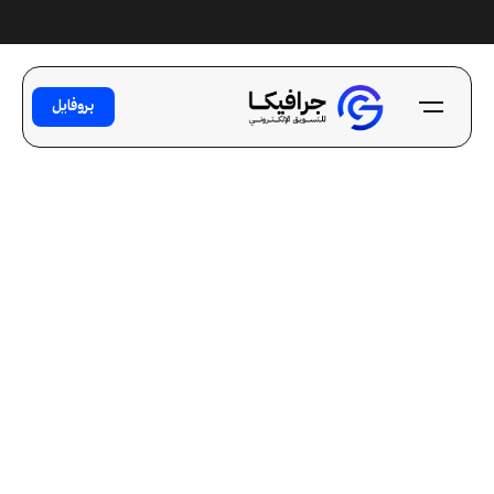
Ski
t
conten
بروفايل