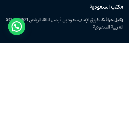
مكتب السعودية
وكيل جرافيكا
طريق الإمام سعود بن فيصل
الملقا، الرياض 13521
المملكة
العربية السعودية
الاستفسارات الوظيفية
هل أنت مهتم بالعمل معنا؟
hr@graphica-marketing.com
الوظائف
هل تبحث عن فرصة عمل؟
استعرض الوظائف المتاحة
اخر المقالات
لماذا أصبح التصوير الفوتوغرافي عنصرًا حاسمًا في نجاح العلامات التجارية؟